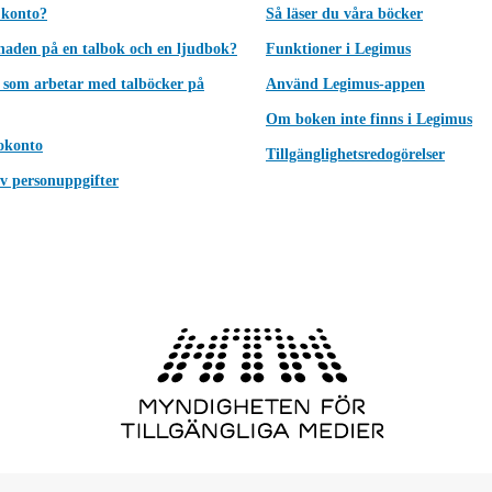
 konto?
Så läser du våra böcker
lnaden på en talbok och en ljudbok?
Funktioner i Legimus
 som arbetar med talböcker på
Använd Legimus-appen
Om boken inte finns i Legimus
okonto
Tillgänglighetsredogörelser
v personuppgifter