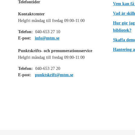
Telefontider
Vem kan få
Vad är skil
Kontaktcenter
Helgfri måndag till fredag 09:00-11:00
Hur gör jag
bibliotek?
Telefon:
040-653 27 10
E-post:
info@mtm.se
Skaffa dem
Hantering a
Punktskrifts- och prenumerationsservice
Helgfri måndag till fredag 09:00-11:00
Telefon:
040-653 27 20
E-post:
punktskrift@mtm.se