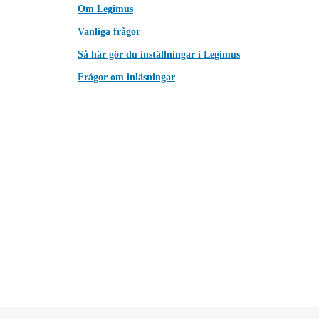
Om Legimus
Vanliga frågor
Så här gör du inställningar i Legimus
Frågor om inläsningar