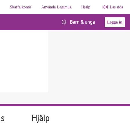
Skaffa konto
Använda Legimus
Hjälp
Läs sida
Barn & unga
Logga in
us
Hjälp