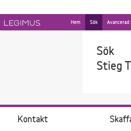
Gå till sökfältet
Gå till huvudinnehåll
Hem
Sök
Avancerad 
Sök
Stieg 
Kontakt
Skaff