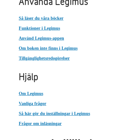
Använda Legimus
Så läser du våra böcker
Funktioner i Legimus
Använd Legimus-appen
Om boken inte finns i Legimus
Tillgänglighetsredogörelser
Hjälp
Om Legimus
Vanliga frågor
Så här gör du inställningar i Legimus
Frågor om inläsningar