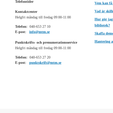
Telefontider
Vem kan få
Vad är skil
Kontaktcenter
Helgfri måndag till fredag 09:00-11:00
Hur gör jag
bibliotek?
Telefon:
040-653 27 10
E-post:
info@mtm.se
Skaffa dem
Hantering a
Punktskrifts- och prenumerationsservice
Helgfri måndag till fredag 09:00-11:00
Telefon:
040-653 27 20
E-post:
punktskrift@mtm.se