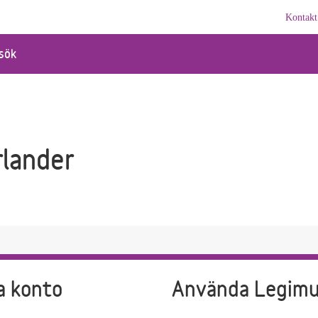
Kontakt
sök
rlander
a konto
Använda Legim