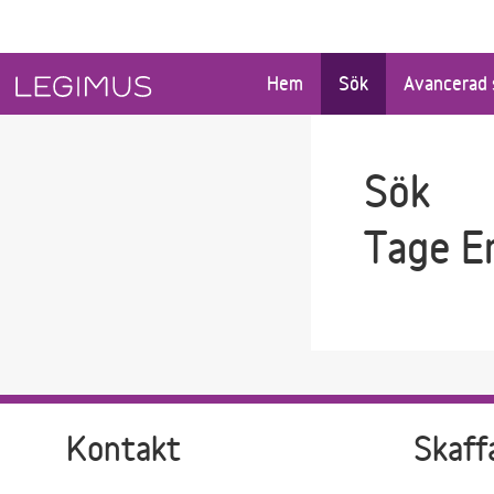
Gå till sökfältet
Gå till huvudinnehåll
Hem
Sök
Avancerad 
Sök
Tage E
Kontakt
Skaff