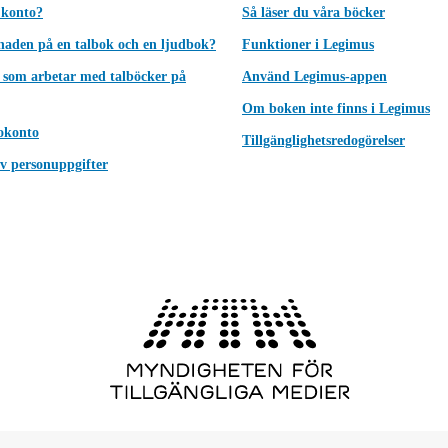
 konto?
Så läser du våra böcker
lnaden på en talbok och en ljudbok?
Funktioner i Legimus
 som arbetar med talböcker på
Använd Legimus-appen
Om boken inte finns i Legimus
okonto
Tillgänglighetsredogörelser
v personuppgifter