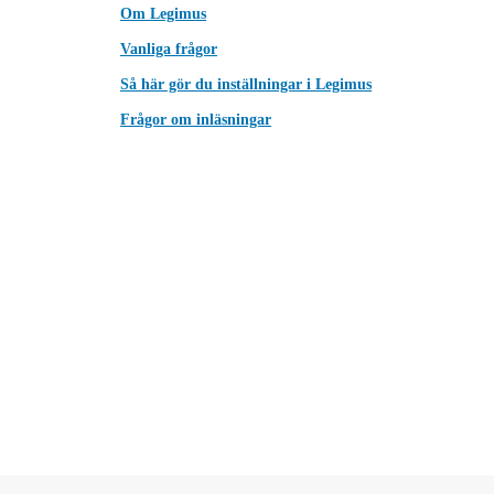
Om Legimus
Vanliga frågor
Så här gör du inställningar i Legimus
Frågor om inläsningar