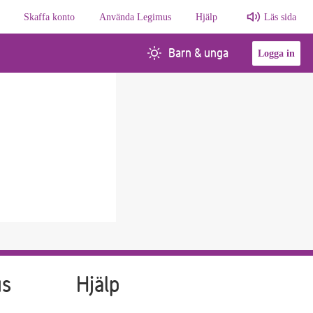
Skaffa konto
Använda Legimus
Hjälp
Läs sida
Barn & unga
Logga in
us
Hjälp