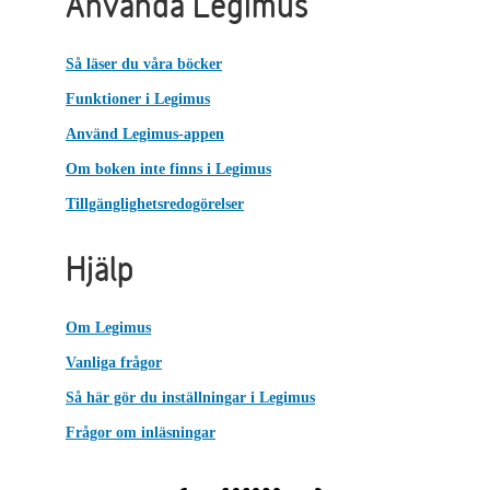
Använda Legimus
Så läser du våra böcker
Funktioner i Legimus
Använd Legimus-appen
Om boken inte finns i Legimus
Tillgänglighetsredogörelser
Hjälp
Om Legimus
Vanliga frågor
Så här gör du inställningar i Legimus
Frågor om inläsningar