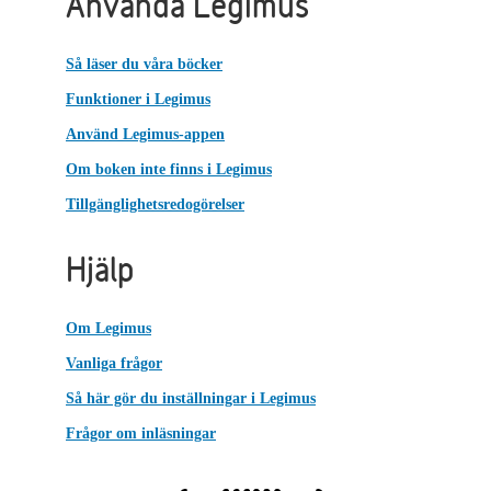
Använda Legimus
Så läser du våra böcker
Funktioner i Legimus
Använd Legimus-appen
Om boken inte finns i Legimus
Tillgänglighetsredogörelser
Hjälp
Om Legimus
Vanliga frågor
Så här gör du inställningar i Legimus
Frågor om inläsningar