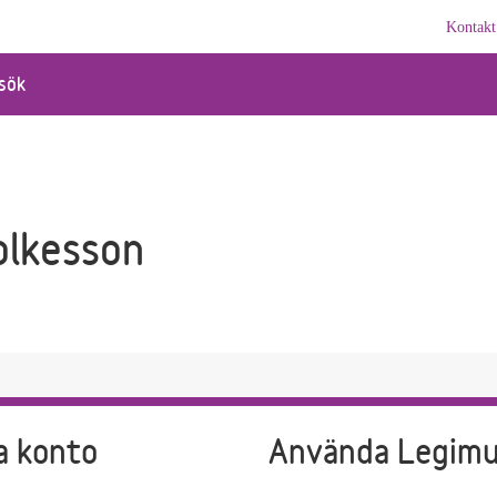
Kontakt
sök
olkesson
a konto
Använda Legim