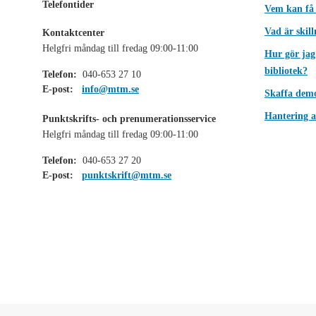
Telefontider
Vem kan få
Vad är skil
Kontaktcenter
Helgfri måndag till fredag 09:00-11:00
Hur gör jag
bibliotek?
Telefon:
040-653 27 10
E-post:
info@mtm.se
Skaffa dem
Hantering a
Punktskrifts- och prenumerationsservice
Helgfri måndag till fredag 09:00-11:00
Telefon:
040-653 27 20
E-post:
punktskrift@mtm.se