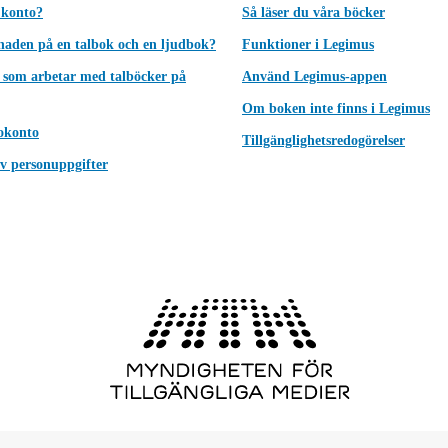
 konto?
Så läser du våra böcker
lnaden på en talbok och en ljudbok?
Funktioner i Legimus
 som arbetar med talböcker på
Använd Legimus-appen
Om boken inte finns i Legimus
okonto
Tillgänglighetsredogörelser
v personuppgifter