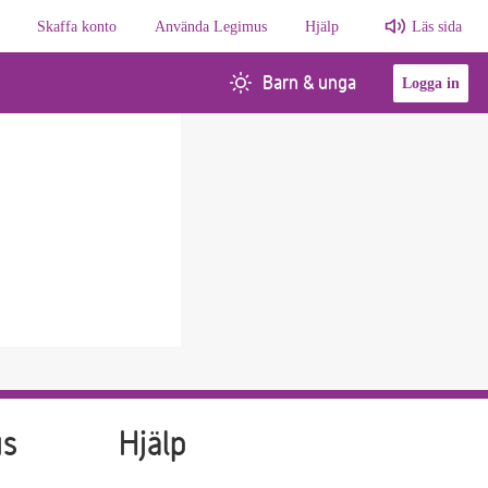
Skaffa konto
Använda Legimus
Hjälp
Läs sida
Barn & unga
Logga in
us
Hjälp