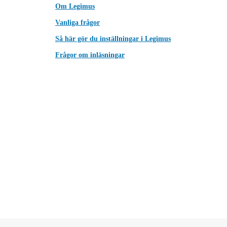
Om Legimus
Vanliga frågor
Så här gör du inställningar i Legimus
Frågor om inläsningar