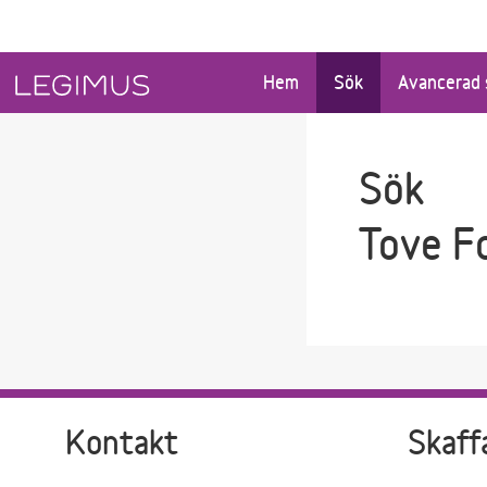
Gå till sökfältet
Gå till huvudinnehåll
Hem
Sök
Avancerad 
Sök
Tove F
Kontakt
Skaff