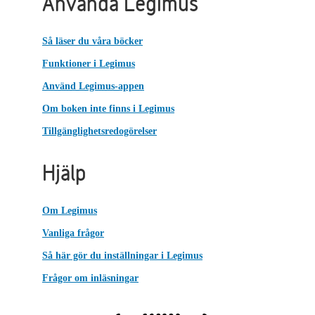
Använda Legimus
Så läser du våra böcker
Funktioner i Legimus
Använd Legimus-appen
Om boken inte finns i Legimus
Tillgänglighetsredogörelser
Hjälp
Om Legimus
Vanliga frågor
Så här gör du inställningar i Legimus
Frågor om inläsningar