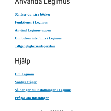
Använda Legimus
Så läser du våra böcker
Funktioner i Legimus
Använd Legimus-appen
Om boken inte finns i Legimus
Tillgänglighetsredogörelser
Hjälp
Om Legimus
Vanliga frågor
Så här gör du inställningar i Legimus
Frågor om inläsningar