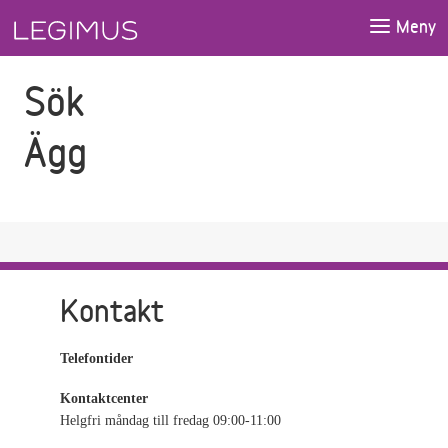
Gå till sökfältet
Gå till huvudinnehåll
Meny
Sök
Ägg
Kontakt
Telefontider
Kontaktcenter
Helgfri måndag till fredag 09:00-11:00