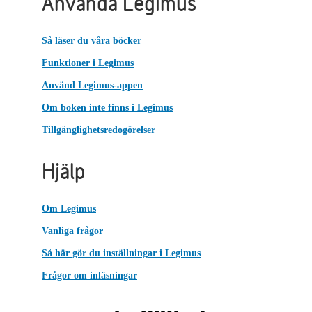
Använda Legimus
Så läser du våra böcker
Funktioner i Legimus
Använd Legimus-appen
Om boken inte finns i Legimus
Tillgänglighetsredogörelser
Hjälp
Om Legimus
Vanliga frågor
Så här gör du inställningar i Legimus
Frågor om inläsningar