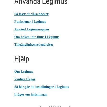
Använda Legimus
Så läser du våra böcker
Funktioner i Legimus
Använd Legimus-appen
Om boken inte finns i Legimus
Tillgänglighetsredogörelser
Hjälp
Om Legimus
Vanliga frågor
Så här gör du inställningar i Legimus
Frågor om inläsningar