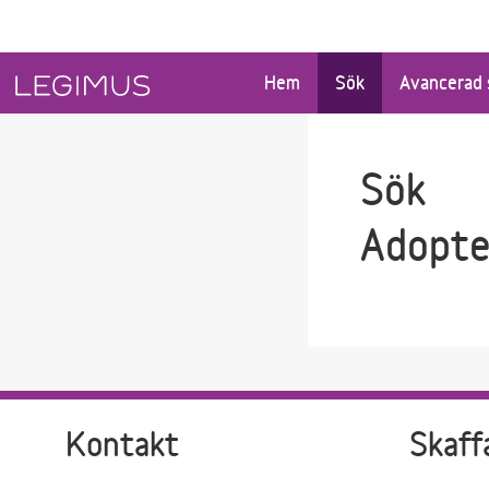
Gå till sökfältet
Gå till huvudinnehåll
Hem
Sök
Avancerad 
Sök
Adopte
Kontakt
Skaff