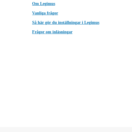
Om Legimus
Vanliga frågor
Så här gör du inställningar i Legimus
Frågor om inläsningar