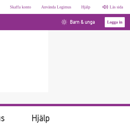
Skaffa konto
Använda Legimus
Hjälp
Läs sida
Barn & unga
Logga in
us
Hjälp