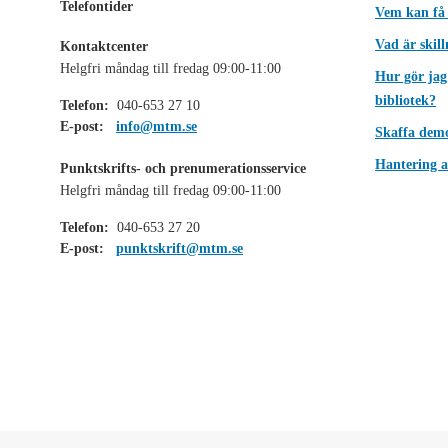
Telefontider
Vem kan få
Vad är skil
Kontaktcenter
Helgfri måndag till fredag 09:00-11:00
Hur gör jag
bibliotek?
Telefon:
040-653 27 10
E-post:
info@mtm.se
Skaffa dem
Hantering a
Punktskrifts- och prenumerationsservice
Helgfri måndag till fredag 09:00-11:00
Telefon:
040-653 27 20
E-post:
punktskrift@mtm.se