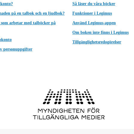
 konto?
Så läser du våra böcker
lnaden på en talbok och en ljudbok?
Funktioner i Legimus
 som arbetar med talböcker på
Använd Legimus-appen
Om boken inte finns i Legimus
okonto
Tillgänglighetsredogörelser
v personuppgifter