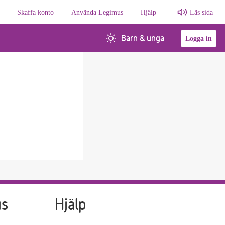
Skaffa konto
Använda Legimus
Hjälp
Läs sida
Barn & unga
Logga in
us
Hjälp