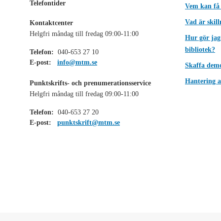
Telefontider
Vem kan få
Vad är skil
Kontaktcenter
Helgfri måndag till fredag 09:00-11:00
Hur gör jag
bibliotek?
Telefon:
040-653 27 10
E-post:
info@mtm.se
Skaffa dem
Hantering a
Punktskrifts- och prenumerationsservice
Helgfri måndag till fredag 09:00-11:00
Telefon:
040-653 27 20
E-post:
punktskrift@mtm.se