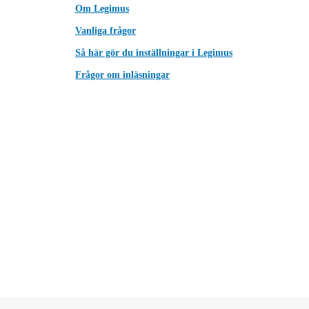
Om Legimus
Vanliga frågor
Så här gör du inställningar i Legimus
Frågor om inläsningar