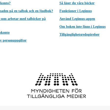
 konto?
Så läser du våra böcker
lnaden på en talbok och en ljudbok?
Funktioner i Legimus
 som arbetar med talböcker på
Använd Legimus-appen
Om boken inte finns i Legimus
okonto
Tillgänglighetsredogörelser
v personuppgifter