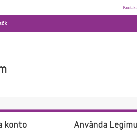
Kontakt
sök
sm
a konto
Använda Legim