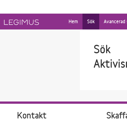
Gå till sökfältet
Gå till huvudinnehåll
Hem
Sök
Avancerad 
Sök
Aktivi
Kontakt
Skaff