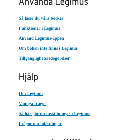
Använda Legimus
Så läser du våra böcker
Funktioner i Legimus
Använd Legimus-appen
Om boken inte finns i Legimus
Tillgänglighetsredogörelser
Hjälp
Om Legimus
Vanliga frågor
Så här gör du inställningar i Legimus
Frågor om inläsningar