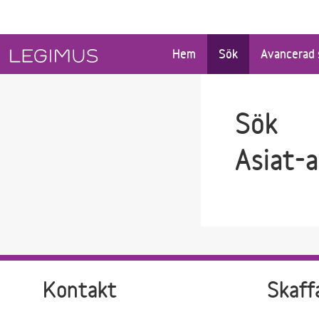
Gå till sökfältet
Gå till huvudinnehåll
Hem
Sök
Avancerad 
Sök
Asiat-
Kontakt
Skaff