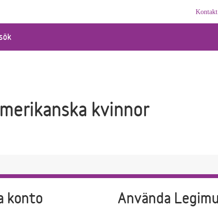
Kontakt
sök
amerikanska kvinnor
a konto
Använda Legim