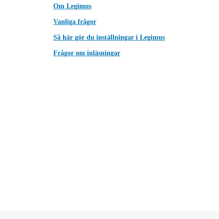
Om Legimus
Vanliga frågor
Så här gör du inställningar i Legimus
Frågor om inläsningar