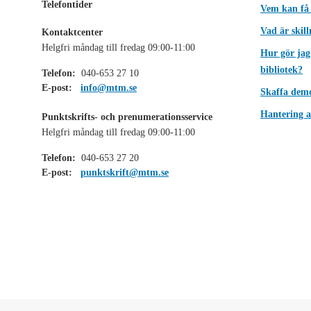
Telefontider
Vem kan få
Vad är skil
Kontaktcenter
Helgfri måndag till fredag 09:00-11:00
Hur gör jag
bibliotek?
Telefon:
040-653 27 10
E-post:
info@mtm.se
Skaffa dem
Hantering a
Punktskrifts- och prenumerationsservice
Helgfri måndag till fredag 09:00-11:00
Telefon:
040-653 27 20
E-post:
punktskrift@mtm.se