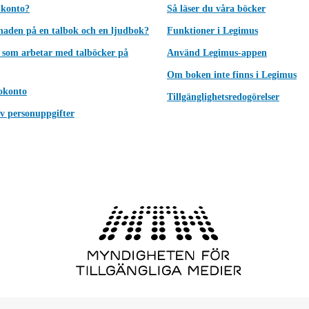
 konto?
Så läser du våra böcker
lnaden på en talbok och en ljudbok?
Funktioner i Legimus
 som arbetar med talböcker på
Använd Legimus-appen
Om boken inte finns i Legimus
okonto
Tillgänglighetsredogörelser
v personuppgifter