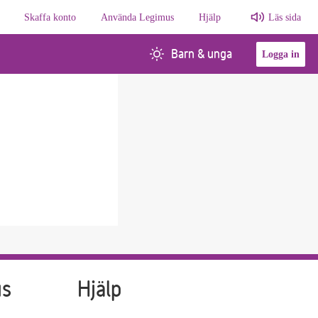
Skaffa konto
Använda Legimus
Hjälp
Läs sida
Barn & unga
Logga in
us
Hjälp