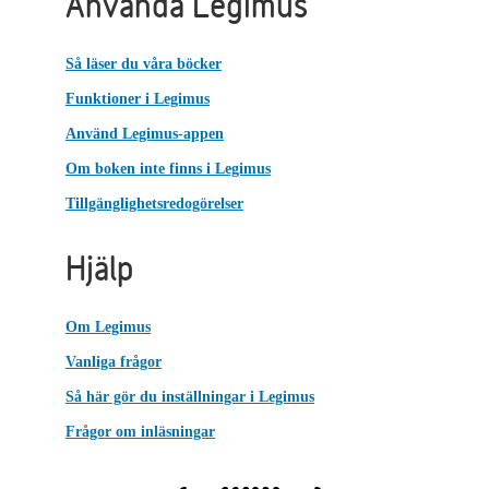
Använda Legimus
Så läser du våra böcker
Funktioner i Legimus
Använd Legimus-appen
Om boken inte finns i Legimus
Tillgänglighetsredogörelser
Hjälp
Om Legimus
Vanliga frågor
Så här gör du inställningar i Legimus
Frågor om inläsningar