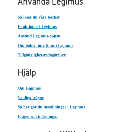
Använda Legimus
Så läser du våra böcker
Funktioner i Legimus
Använd Legimus-appen
Om boken inte finns i Legimus
Tillgänglighetsredogörelser
Hjälp
Om Legimus
Vanliga frågor
Så här gör du inställningar i Legimus
Frågor om inläsningar