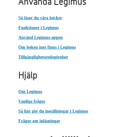
Använda Legimus
Så läser du våra böcker
Funktioner i Legimus
Använd Legimus-appen
Om boken inte finns i Legimus
Tillgänglighetsredogörelser
Hjälp
Om Legimus
Vanliga frågor
Så här gör du inställningar i Legimus
Frågor om inläsningar