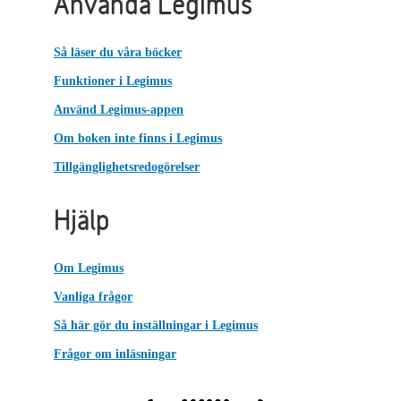
Använda Legimus
Så läser du våra böcker
Funktioner i Legimus
Använd Legimus-appen
Om boken inte finns i Legimus
Tillgänglighetsredogörelser
Hjälp
Om Legimus
Vanliga frågor
Så här gör du inställningar i Legimus
Frågor om inläsningar