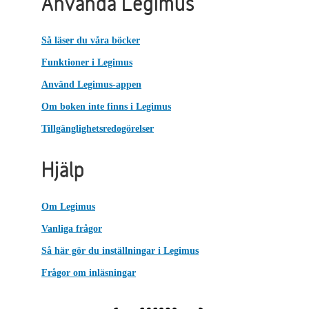
Använda Legimus
Så läser du våra böcker
Funktioner i Legimus
Använd Legimus-appen
Om boken inte finns i Legimus
Tillgänglighetsredogörelser
Hjälp
Om Legimus
Vanliga frågor
Så här gör du inställningar i Legimus
Frågor om inläsningar