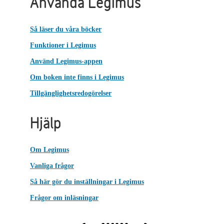
Använda Legimus
Så läser du våra böcker
Funktioner i Legimus
Använd Legimus-appen
Om boken inte finns i Legimus
Tillgänglighetsredogörelser
Hjälp
Om Legimus
Vanliga frågor
Så här gör du inställningar i Legimus
Frågor om inläsningar