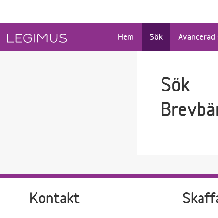
Gå till sökfältet
Gå till huvudinnehåll
Hem
Sök
Avancerad 
Sök
Brevbä
Kontakt
Skaff