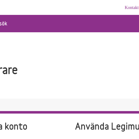
Kontakt
sök
rare
a konto
Använda Legim