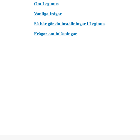
Om Legimus
Vanliga frågor
Så här gör du inställningar i Legimus
Frågor om inläsningar