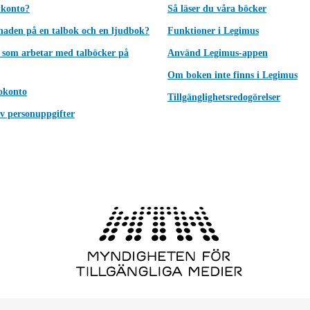
 konto?
Så läser du våra böcker
lnaden på en talbok och en ljudbok?
Funktioner i Legimus
 som arbetar med talböcker på
Använd Legimus-appen
Om boken inte finns i Legimus
okonto
Tillgänglighetsredogörelser
v personuppgifter