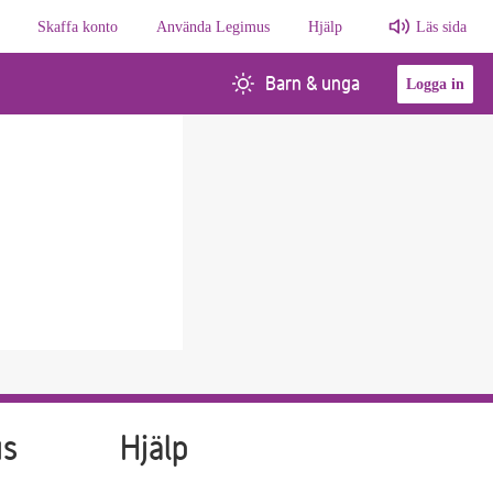
Skaffa konto
Använda Legimus
Hjälp
Läs sida
Barn & unga
Logga in
us
Hjälp