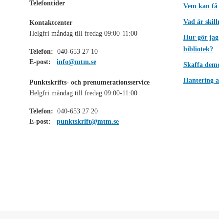
Telefontider
Vem kan få
Vad är skil
Kontaktcenter
Helgfri måndag till fredag 09:00-11:00
Hur gör jag
bibliotek?
Telefon:
040-653 27 10
E-post:
info@mtm.se
Skaffa dem
Hantering a
Punktskrifts- och prenumerationsservice
Helgfri måndag till fredag 09:00-11:00
Telefon:
040-653 27 20
E-post:
punktskrift@mtm.se