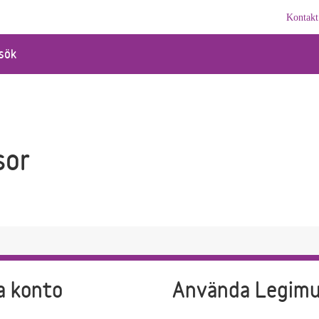
Kontakt
sök
sor
a konto
Använda Legim