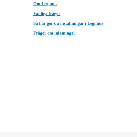
Om Legimus
Vanliga frågor
Så här gör du inställningar i Legimus
Frågor om inläsningar