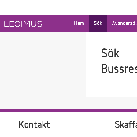
Gå till sökfältet
Gå till huvudinnehåll
Hem
Sök
Avancerad 
Sök
Bussre
Kontakt
Skaff