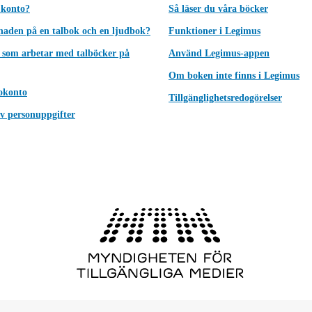
 konto?
Så läser du våra böcker
lnaden på en talbok och en ljudbok?
Funktioner i Legimus
 som arbetar med talböcker på
Använd Legimus-appen
Om boken inte finns i Legimus
okonto
Tillgänglighetsredogörelser
v personuppgifter