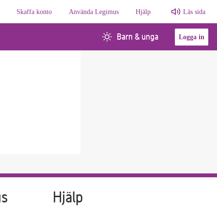
Skaffa konto
Använda Legimus
Hjälp
Läs sida
Barn & unga
Logga in
us
Hjälp