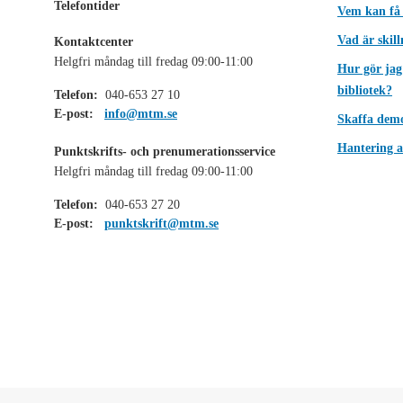
Telefontider
Vem kan få
Vad är skil
Kontaktcenter
Helgfri måndag till fredag 09:00-11:00
Hur gör jag
bibliotek?
Telefon:
040-653 27 10
E-post:
info@mtm.se
Skaffa dem
Hantering a
Punktskrifts- och prenumerationsservice
Helgfri måndag till fredag 09:00-11:00
Telefon:
040-653 27 20
E-post:
punktskrift@mtm.se