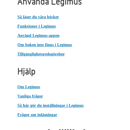
Använda Legimus
Så läser du våra böcker
Funktioner i Legimus
Använd Legimus-appen
Om boken inte finns i Legimus
Tillgänglighetsredogörelser
Hjälp
Om Legimus
Vanliga frågor
Så här gör du inställningar i Legimus
Frågor om inläsningar