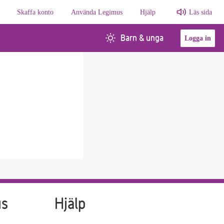
Skaffa konto
Använda Legimus
Hjälp
Läs sida
Barn & unga
Logga in
us
Hjälp