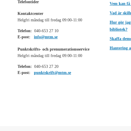
Telefontider
Vem kan få
Vad är skil
Kontaktcenter
Helgfri måndag till fredag 09:00-11:00
Hur gör jag
bibliotek?
Telefon:
040-653 27 10
E-post:
info@mtm.se
Skaffa dem
Hantering a
Punktskrifts- och prenumerationsservice
Helgfri måndag till fredag 09:00-11:00
Telefon:
040-653 27 20
E-post:
punktskrift@mtm.se