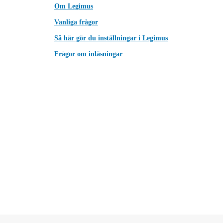
Om Legimus
Vanliga frågor
Så här gör du inställningar i Legimus
Frågor om inläsningar