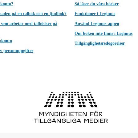
 konto?
Så läser du våra böcker
lnaden på en talbok och en ljudbok?
Funktioner i Legimus
 som arbetar med talböcker på
Använd Legimus-appen
Om boken inte finns i Legimus
okonto
Tillgänglighetsredogörelser
v personuppgifter