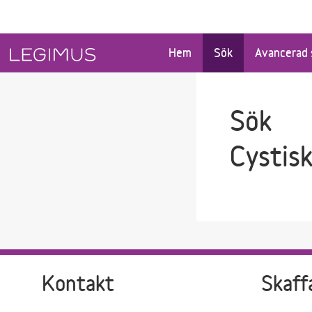
Gå till sökfältet
Gå till huvudinnehåll
Hem
Sök
Avancerad 
Sök
Cystisk
Kontakt
Skaff