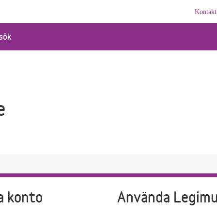
Kontakt
sök
e
a konto
Använda Legim