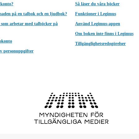
 konto?
Så läser du våra böcker
lnaden på en talbok och en ljudbok?
Funktioner i Legimus
 som arbetar med talböcker på
Använd Legimus-appen
Om boken inte finns i Legimus
okonto
Tillgänglighetsredogörelser
v personuppgifter