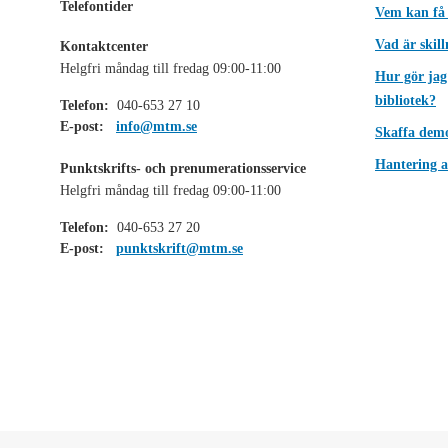
Telefontider
Vem kan få
Vad är skil
Kontaktcenter
Helgfri måndag till fredag 09:00-11:00
Hur gör jag
bibliotek?
Telefon:
040-653 27 10
E-post:
info@mtm.se
Skaffa dem
Hantering a
Punktskrifts- och prenumerationsservice
Helgfri måndag till fredag 09:00-11:00
Telefon:
040-653 27 20
E-post:
punktskrift@mtm.se