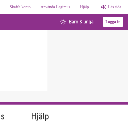
Skaffa konto
Använda Legimus
Hjälp
Läs sida
Barn & unga
Logga in
us
Hjälp