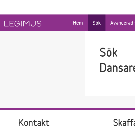
Gå till sökfältet
Gå till huvudinnehåll
Hem
Sök
Avancerad 
Sök
Dansar
Kontakt
Skaff