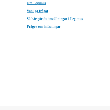
Om Legimus
Vanliga frågor
Så här gör du inställningar i Legimus
Frågor om inläsningar