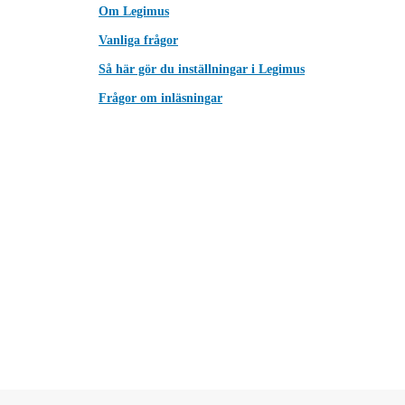
Om Legimus
Vanliga frågor
Så här gör du inställningar i Legimus
Frågor om inläsningar