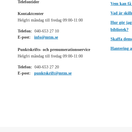
Telefontider
Vem kan få
Vad är skil
Kontaktcenter
Helgfri måndag till fredag 09:00-11:00
Hur gör jag
bibliotek?
Telefon:
040-653 27 10
E-post:
info@mtm.se
Skaffa dem
Hantering a
Punktskrifts- och prenumerationsservice
Helgfri måndag till fredag 09:00-11:00
Telefon:
040-653 27 20
E-post:
punktskrift@mtm.se