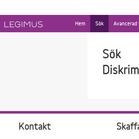
Gå till sökfältet
Gå till huvudinnehåll
Hem
Sök
Avancerad 
Sök
Diskrim
Kontakt
Skaff