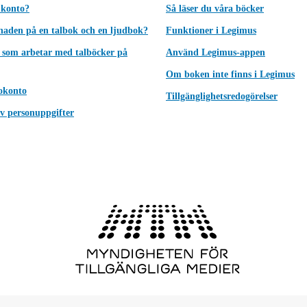
 konto?
Så läser du våra böcker
lnaden på en talbok och en ljudbok?
Funktioner i Legimus
 som arbetar med talböcker på
Använd Legimus-appen
Om boken inte finns i Legimus
okonto
Tillgänglighetsredogörelser
v personuppgifter