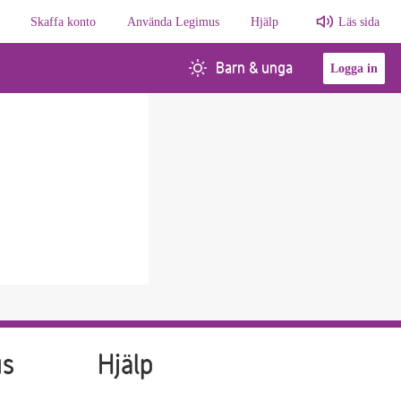
Skaffa konto
Använda Legimus
Hjälp
Läs sida
Barn & unga
Logga in
us
Hjälp