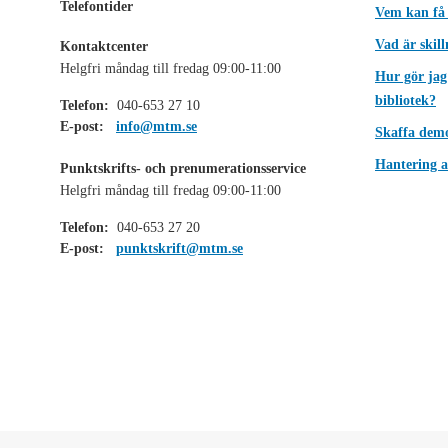
Telefontider
Vem kan få
Vad är skil
Kontaktcenter
Helgfri måndag till fredag 09:00-11:00
Hur gör jag
bibliotek?
Telefon:
040-653 27 10
E-post:
info@mtm.se
Skaffa dem
Hantering a
Punktskrifts- och prenumerationsservice
Helgfri måndag till fredag 09:00-11:00
Telefon:
040-653 27 20
E-post:
punktskrift@mtm.se