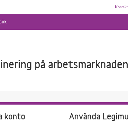
Kontakt
sök
minering på arbetsmarknade
a konto
Använda Legim