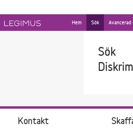
Gå till sökfältet
Gå till huvudinnehåll
Hem
Sök
Avancerad 
Sök
Diskri
Kontakt
Skaff