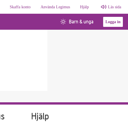
Skaffa konto
Använda Legimus
Hjälp
Läs sida
Barn & unga
Logga in
n
us
Hjälp