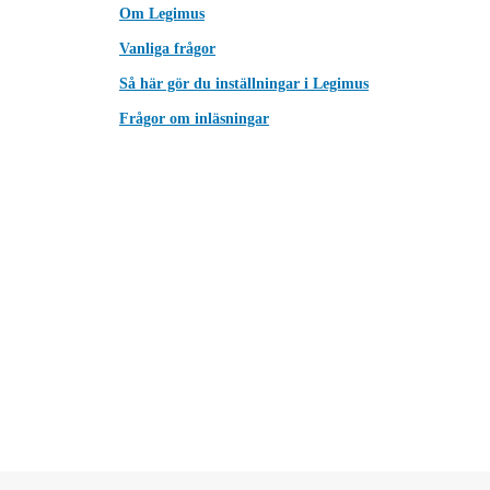
Om Legimus
Vanliga frågor
Så här gör du inställningar i Legimus
Frågor om inläsningar