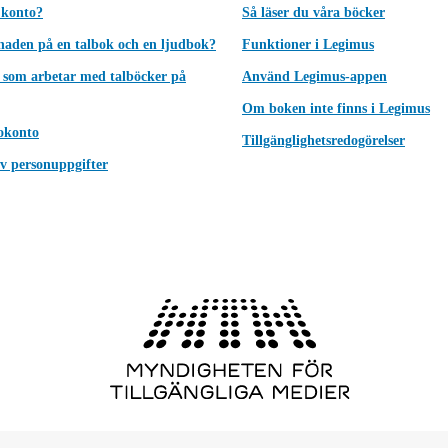
 konto?
Så läser du våra böcker
lnaden på en talbok och en ljudbok?
Funktioner i Legimus
 som arbetar med talböcker på
Använd Legimus-appen
Om boken inte finns i Legimus
okonto
Tillgänglighetsredogörelser
v personuppgifter