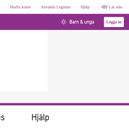
Skaffa konto
Använda Legimus
Hjälp
Läs sida
Barn & unga
Logga in
us
Hjälp