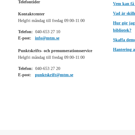
Telefontider
Vem kan få
Vad är skil
Kontaktcenter
Helgfri måndag till fredag 09:00-11:00
Hur gör jag
bibliotek?
Telefon:
040-653 27 10
E-post:
info@mtm.se
Skaffa dem
Hantering a
Punktskrifts- och prenumerationsservice
Helgfri måndag till fredag 09:00-11:00
Telefon:
040-653 27 20
E-post:
punktskrift@mtm.se