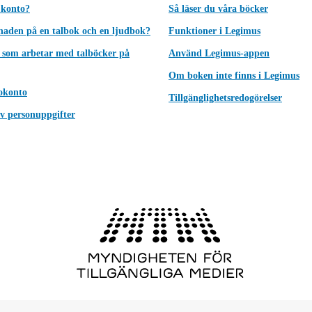
 konto?
Så läser du våra böcker
lnaden på en talbok och en ljudbok?
Funktioner i Legimus
 som arbetar med talböcker på
Använd Legimus-appen
Om boken inte finns i Legimus
okonto
Tillgänglighetsredogörelser
v personuppgifter