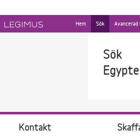
Gå till sökfältet
Gå till huvudinnehåll
Hem
Sök
Avancerad 
Sök
Egypte
Kontakt
Skaff