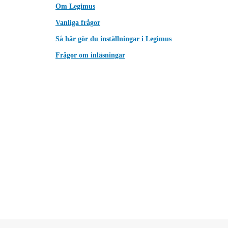
Om Legimus
Vanliga frågor
Så här gör du inställningar i Legimus
Frågor om inläsningar