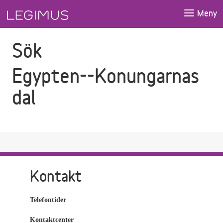
Gå till sökfältet
Gå till huvudinnehåll
Meny
Sök
Egypten--Konungarnas
dal
Kontakt
Telefontider
Kontaktcenter