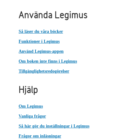
Använda Legimus
Så läser du våra böcker
Funktioner i Legimus
Använd Legimus-appen
Om boken inte finns i Legimus
Tillgänglighetsredogörelser
Hjälp
Om Legimus
Vanliga frågor
Så här gör du inställningar i Legimus
Frågor om inläsningar