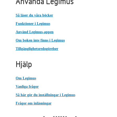
Använda Legimus
Så läser du våra böcker
Funktioner i Legimus
Använd Legimus-appen
Om boken inte finns i Legimus
Tillgänglighetsredogörelser
Hjälp
Om Legimus
Vanliga frågor
Så här gör du inställningar i Legimus
Frågor om inläsningar