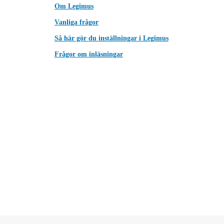
Om Legimus
Vanliga frågor
Så här gör du inställningar i Legimus
Frågor om inläsningar