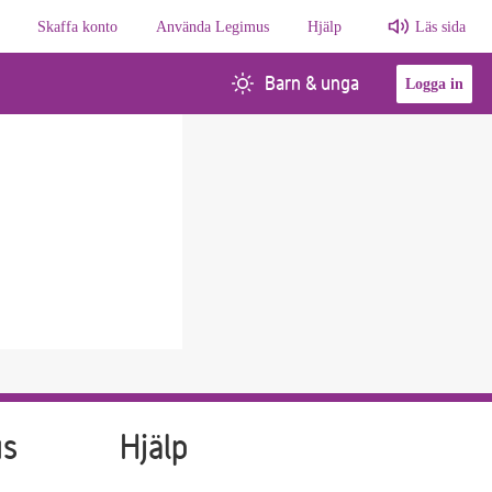
Skaffa konto
Använda Legimus
Hjälp
Läs sida
Barn & unga
Logga in
us
Hjälp