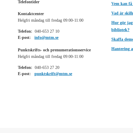
Telefontider
Vem kan få
Vad är skil
Kontaktcenter
Helgfri måndag till fredag 09:00-11:00
Hur gör jag
bibliotek?
Telefon:
040-653 27 10
E-post:
info@mtm.se
Skaffa dem
Hantering a
Punktskrifts- och prenumerationsservice
Helgfri måndag till fredag 09:00-11:00
Telefon:
040-653 27 20
E-post:
punktskrift@mtm.se