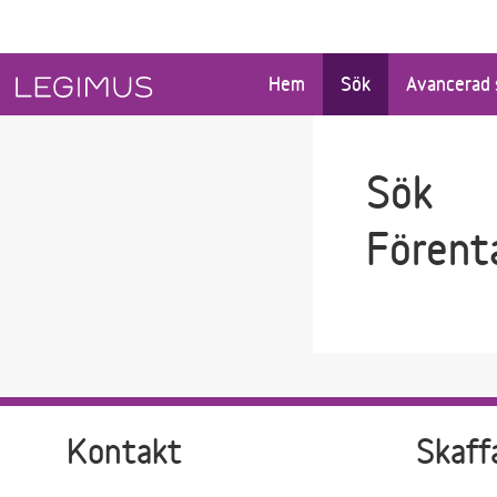
Gå till sökfältet
Gå till huvudinnehåll
Hem
Sök
Avancerad 
Sök
Förent
Kontakt
Skaff