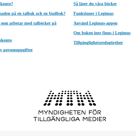
 konto?
Så läser du våra böcker
lnaden på en talbok och en ljudbok?
Funktioner i Legimus
 som arbetar med talböcker på
Använd Legimus-appen
Om boken inte finns i Legimus
okonto
Tillgänglighetsredogörelser
v personuppgifter