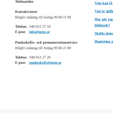
Telefontider
Vem kan få
Vad är skil
Kontaktcenter
Helgfri måndag till fredag 09:00-11:00
Hur gör jag
bibliotek?
Telefon:
040-653 27 10
E-post:
info@mtm.se
Skaffa dem
Hantering a
Punktskrifts- och prenumerationsservice
Helgfri måndag till fredag 09:00-11:00
Telefon:
040-653 27 20
E-post:
punktskrift@mtm.se