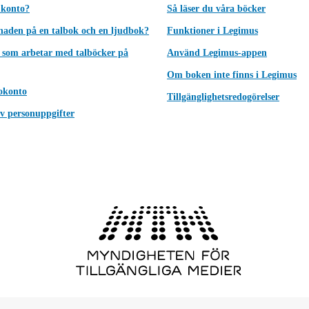
 konto?
Så läser du våra böcker
lnaden på en talbok och en ljudbok?
Funktioner i Legimus
 som arbetar med talböcker på
Använd Legimus-appen
Om boken inte finns i Legimus
okonto
Tillgänglighetsredogörelser
v personuppgifter