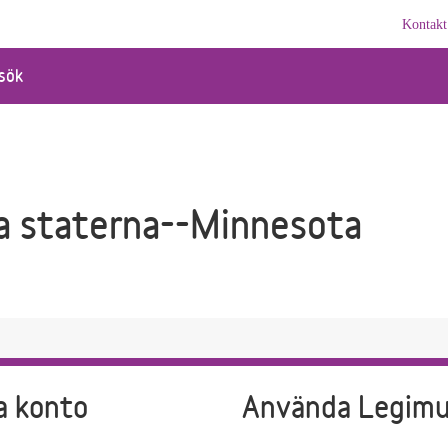
Kontakt
sök
a staterna--Minnesota
a konto
Använda Legim