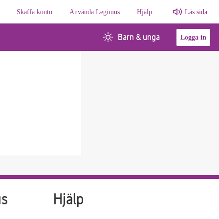
Skaffa konto
Använda Legimus
Hjälp
Läs sida
Barn & unga
Logga in
us
Hjälp