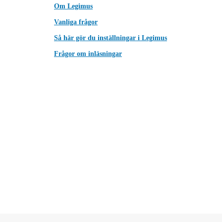
Om Legimus
Vanliga frågor
Så här gör du inställningar i Legimus
Frågor om inläsningar