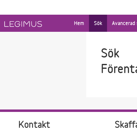
Gå till sökfältet
Gå till huvudinnehåll
Hem
Sök
Avancerad 
Sök
Förent
Kontakt
Skaff