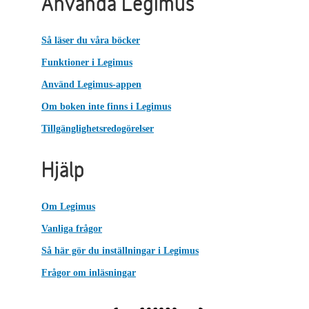
Använda Legimus
Så läser du våra böcker
Funktioner i Legimus
Använd Legimus-appen
Om boken inte finns i Legimus
Tillgänglighetsredogörelser
Hjälp
Om Legimus
Vanliga frågor
Så här gör du inställningar i Legimus
Frågor om inläsningar