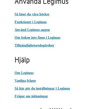
Använda Legimus
Så läser du våra böcker
Funktioner i Legimus
Använd Legimus-appen
Om boken inte finns i Legimus
Tillgänglighetsredogörelser
Hjälp
Om Legimus
Vanliga frågor
Så här gör du inställningar i Legimus
Frågor om inläsningar