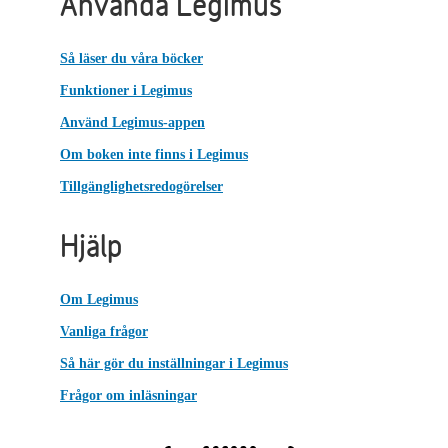
Använda Legimus
Så läser du våra böcker
Funktioner i Legimus
Använd Legimus-appen
Om boken inte finns i Legimus
Tillgänglighetsredogörelser
Hjälp
Om Legimus
Vanliga frågor
Så här gör du inställningar i Legimus
Frågor om inläsningar