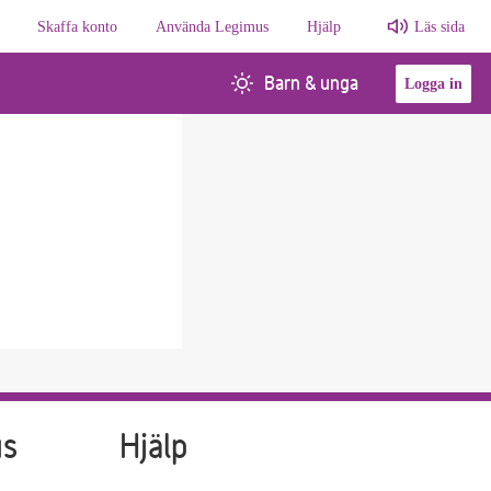
Skaffa konto
Använda Legimus
Hjälp
Läs sida
Barn & unga
Logga in
us
Hjälp