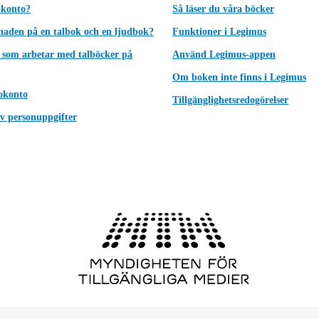
 konto?
Så läser du våra böcker
lnaden på en talbok och en ljudbok?
Funktioner i Legimus
 som arbetar med talböcker på
Använd Legimus-appen
Om boken inte finns i Legimus
okonto
Tillgänglighetsredogörelser
v personuppgifter