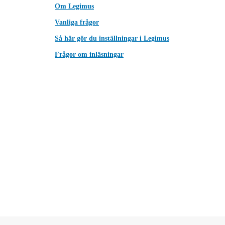
Om Legimus
Vanliga frågor
Så här gör du inställningar i Legimus
Frågor om inläsningar