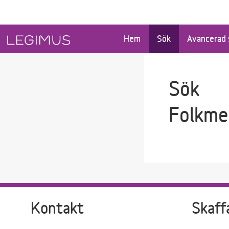
Gå till sökfältet
Gå till huvudinnehåll
Hem
Sök
Avancerad 
Sök
Folkme
Kontakt
Skaff