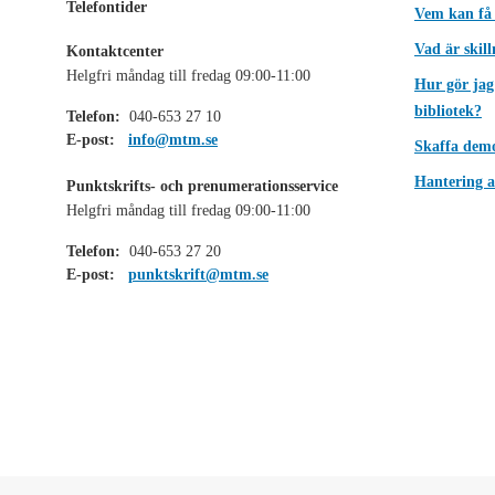
Telefontider
Vem kan få
Vad är skil
Kontaktcenter
Helgfri måndag till fredag 09:00-11:00
Hur gör jag
bibliotek?
Telefon:
040-653 27 10
E-post:
info@mtm.se
Skaffa dem
Hantering a
Punktskrifts- och prenumerationsservice
Helgfri måndag till fredag 09:00-11:00
Telefon:
040-653 27 20
E-post:
punktskrift@mtm.se