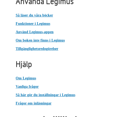
Använda Legimus
Så läser du våra böcker
Funktioner i Legimus
Använd Legimus-appen
Om boken inte finns i Legimus
Tillgänglighetsredogörelser
Hjälp
Om Legimus
Vanliga frågor
Så här gör du inställningar i Legimus
Frågor om inläsningar