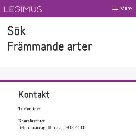
Gå till sökfältet
Gå till huvudinnehåll
Meny
Sök
Främmande arter
Kontakt
Telefontider
Kontaktcenter
Helgfri måndag till fredag 09:00-11:00