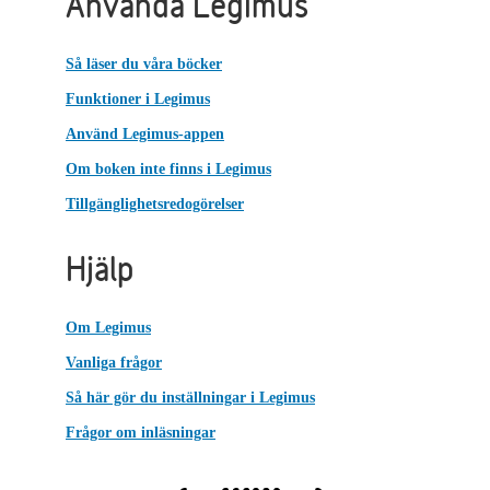
Använda Legimus
Så läser du våra böcker
Funktioner i Legimus
Använd Legimus-appen
Om boken inte finns i Legimus
Tillgänglighetsredogörelser
Hjälp
Om Legimus
Vanliga frågor
Så här gör du inställningar i Legimus
Frågor om inläsningar