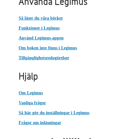
Använda Legimus
Så läser du våra böcker
Funktioner i Legimus
Använd Legimus-appen
Om boken inte finns i Legimus
Tillgänglighetsredogörelser
Hjälp
Om Legimus
Vanliga frågor
Så här gör du inställningar i Legimus
Frågor om inläsningar