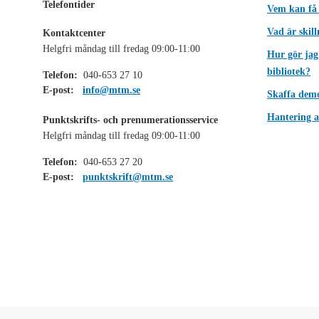
Telefontider
Vem kan få
Vad är skil
Kontaktcenter
Helgfri måndag till fredag 09:00-11:00
Hur gör jag
bibliotek?
Telefon:
040-653 27 10
E-post:
info@mtm.se
Skaffa dem
Hantering a
Punktskrifts- och prenumerationsservice
Helgfri måndag till fredag 09:00-11:00
Telefon:
040-653 27 20
E-post:
punktskrift@mtm.se