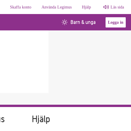
Skaffa konto
Använda Legimus
Hjälp
Läs sida
Barn & unga
Logga in
us
Hjälp