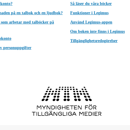
 konto?
Så läser du våra böcker
lnaden på en talbok och en ljudbok?
Funktioner i Legimus
 som arbetar med talböcker på
Använd Legimus-appen
Om boken inte finns i Legimus
okonto
Tillgänglighetsredogörelser
v personuppgifter