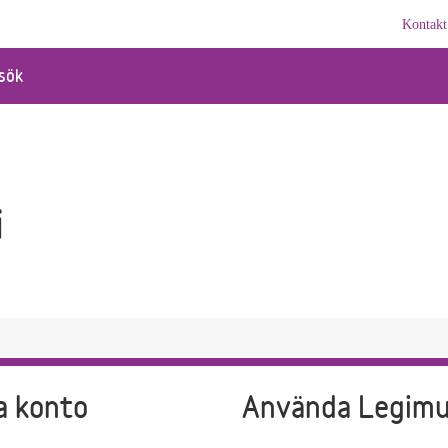
Kontakt
sök
i
a konto
Använda Legim