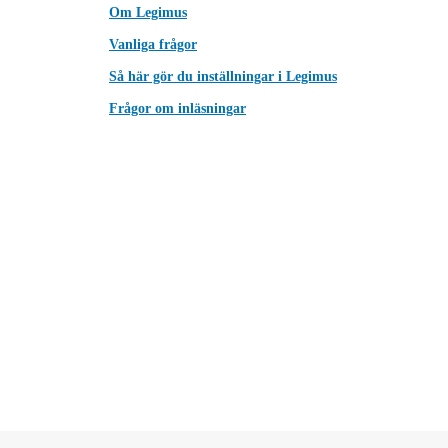
Om Legimus
Vanliga frågor
Så här gör du inställningar i Legimus
Frågor om inläsningar