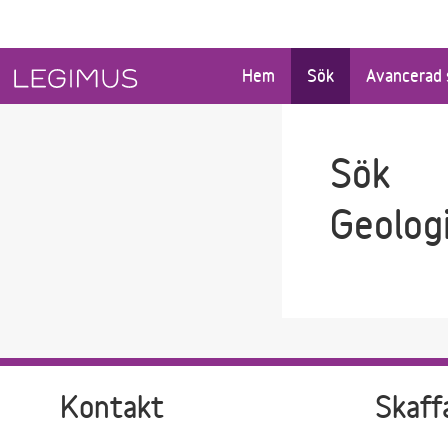
Gå till sökfältet
Gå till huvudinnehåll
Hem
Sök
Avancerad 
Sök
Geolog
Kontakt
Skaff