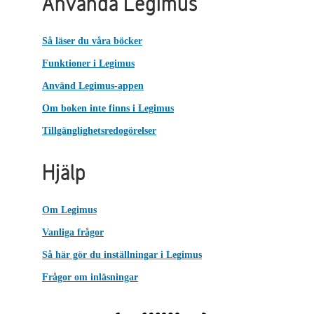
Använda Legimus
Så läser du våra böcker
Funktioner i Legimus
Använd Legimus-appen
Om boken inte finns i Legimus
Tillgänglighetsredogörelser
Hjälp
Om Legimus
Vanliga frågor
Så här gör du inställningar i Legimus
Frågor om inläsningar