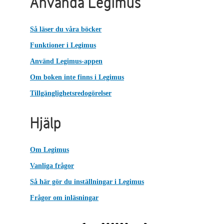
Använda Legimus
Så läser du våra böcker
Funktioner i Legimus
Använd Legimus-appen
Om boken inte finns i Legimus
Tillgänglighetsredogörelser
Hjälp
Om Legimus
Vanliga frågor
Så här gör du inställningar i Legimus
Frågor om inläsningar