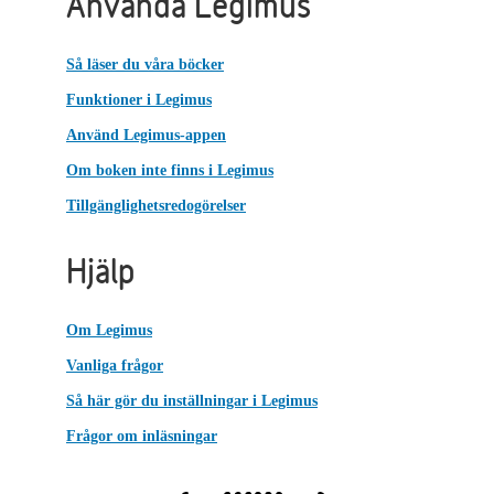
Använda Legimus
Så läser du våra böcker
Funktioner i Legimus
Använd Legimus-appen
Om boken inte finns i Legimus
Tillgänglighetsredogörelser
Hjälp
Om Legimus
Vanliga frågor
Så här gör du inställningar i Legimus
Frågor om inläsningar