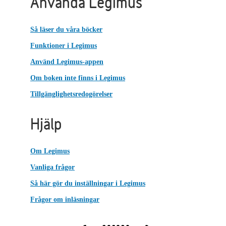
Använda Legimus
Så läser du våra böcker
Funktioner i Legimus
Använd Legimus-appen
Om boken inte finns i Legimus
Tillgänglighetsredogörelser
Hjälp
Om Legimus
Vanliga frågor
Så här gör du inställningar i Legimus
Frågor om inläsningar