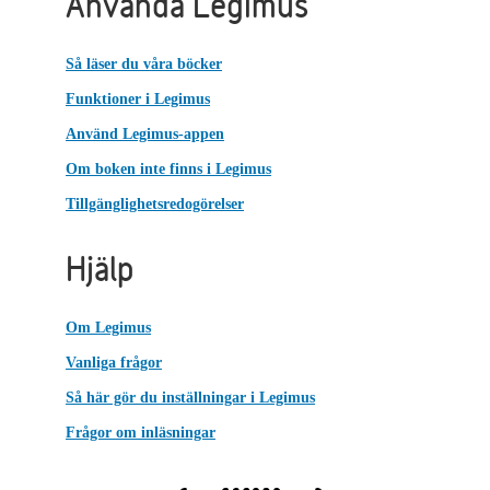
Använda Legimus
Så läser du våra böcker
Funktioner i Legimus
Använd Legimus-appen
Om boken inte finns i Legimus
Tillgänglighetsredogörelser
Hjälp
Om Legimus
Vanliga frågor
Så här gör du inställningar i Legimus
Frågor om inläsningar