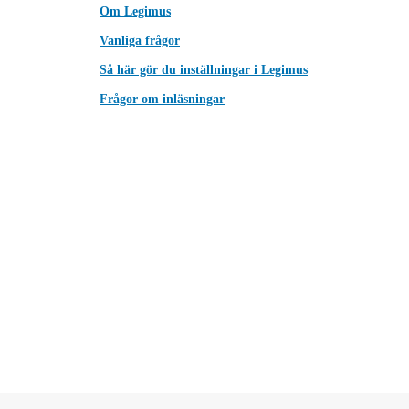
Om Legimus
Vanliga frågor
Så här gör du inställningar i Legimus
Frågor om inläsningar