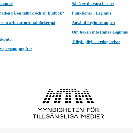
 konto?
Så läser du våra böcker
lnaden på en talbok och en ljudbok?
Funktioner i Legimus
 som arbetar med talböcker på
Använd Legimus-appen
Om boken inte finns i Legimus
okonto
Tillgänglighetsredogörelser
v personuppgifter