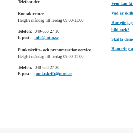
Telefontider
Vem kan få
Vad är skil
Kontaktcenter
Helgfri måndag till fredag 09:00-11:00
Hur gör jag
bibliotek?
Telefon:
040-653 27 10
E-post:
info@mtm.se
Skaffa dem
Hantering a
Punktskrifts- och prenumerationsservice
Helgfri måndag till fredag 09:00-11:00
Telefon:
040-653 27 20
E-post:
punktskrift@mtm.se