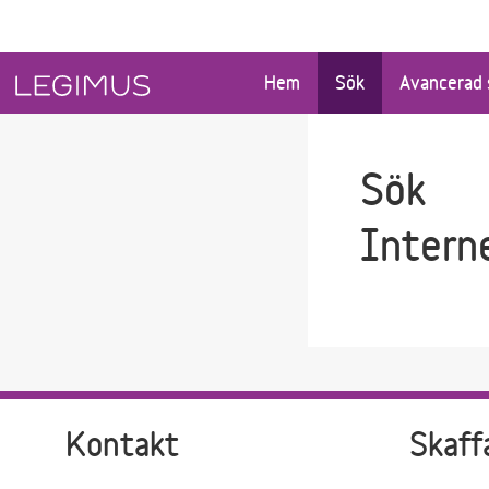
Gå till sökfältet
Gå till huvudinnehåll
Hem
Sök
Avancerad 
Sök
Interne
Kontakt
Skaff