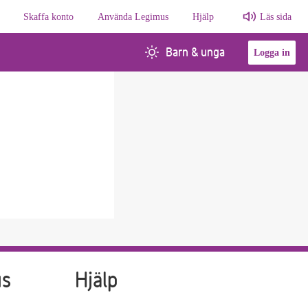
Skaffa konto
Använda Legimus
Hjälp
Läs sida
Barn & unga
Logga in
us
Hjälp