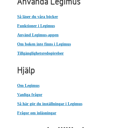
Använda Legimus
Så läser du våra böcker
Funktioner i Legimus
Använd Legimus-appen
Om boken inte finns i Legimus
Tillgänglighetsredogörelser
Hjälp
Om Legimus
Vanliga frågor
Så här gör du inställningar i Legimus
Frågor om inläsningar