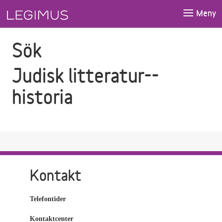
Gå till sökfältet
Gå till huvudinnehåll
Meny
Sök
Judisk litteratur--
historia
Kontakt
Telefontider
Kontaktcenter