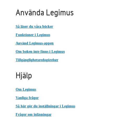
Använda Legimus
Så läser du våra böcker
Funktioner i Legimus
Använd Legimus-appen
Om boken inte finns i Legimus
Tillgänglighetsredogörelser
Hjälp
Om Legimus
Vanliga frågor
Så här gör du inställningar i Legimus
Frågor om inläsningar