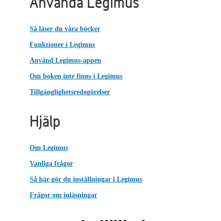
Använda Legimus
Så läser du våra böcker
Funktioner i Legimus
Använd Legimus-appen
Om boken inte finns i Legimus
Tillgänglighetsredogörelser
Hjälp
Om Legimus
Vanliga frågor
Så här gör du inställningar i Legimus
Frågor om inläsningar