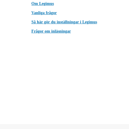
Om Legimus
Vanliga frågor
Så här gör du inställningar i Legimus
Frågor om inläsningar