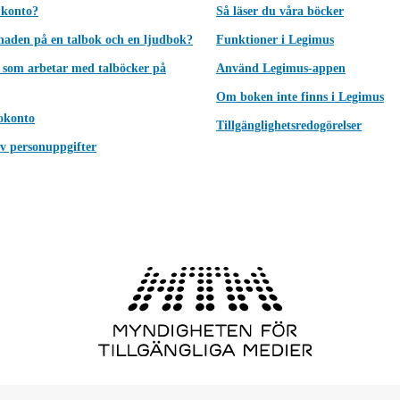
 konto?
Så läser du våra böcker
lnaden på en talbok och en ljudbok?
Funktioner i Legimus
 som arbetar med talböcker på
Använd Legimus-appen
Om boken inte finns i Legimus
okonto
Tillgänglighetsredogörelser
v personuppgifter