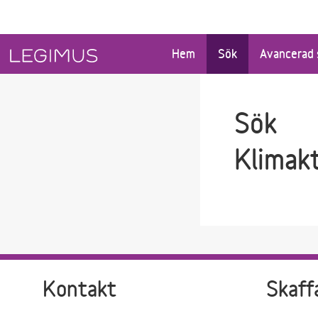
Gå till sökfältet
Gå till huvudinnehåll
Hem
Sök
Avancerad 
Sök
Klimak
Kontakt
Skaff