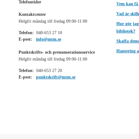
Telefontider
Vem kan få
Vad är skil
Kontaktcenter
Helgfri måndag till fredag 09:00-11:00
Hur gör jag
bibliotek?
Telefon:
040-653 27 10
E-post:
info@mtm.se
Skaffa dem
Hantering a
Punktskrifts- och prenumerationsservice
Helgfri måndag till fredag 09:00-11:00
Telefon:
040-653 27 20
E-post:
punktskrift@mtm.se