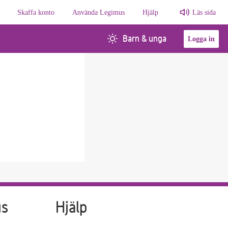
Skaffa konto
Använda Legimus
Hjälp
Läs sida
Barn & unga
Logga in
us
Hjälp