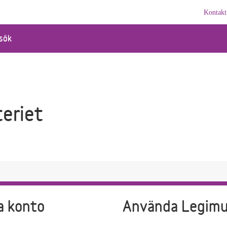
Kontakt
sök
teriet
a konto
Använda Legim